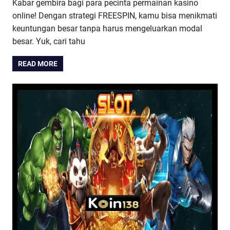
Kabar gembira bagi para pecinta permainan kasino
online! Dengan strategi FREESPIN, kamu bisa menikmati
keuntungan besar tanpa harus mengeluarkan modal
besar. Yuk, cari tahu
READ MORE