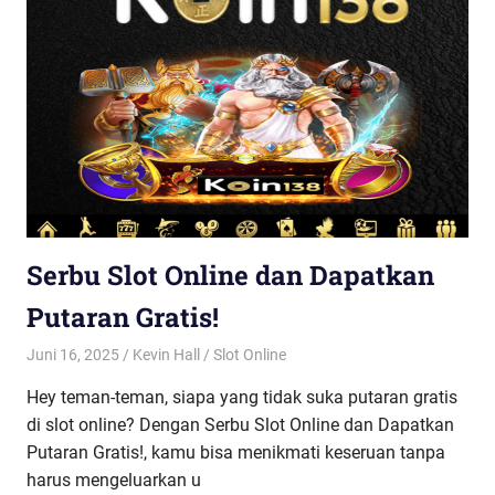
Serbu Slot Online dan Dapatkan
Putaran Gratis!
Juni 16, 2025
Kevin Hall
Slot Online
Hey teman-teman, siapa yang tidak suka putaran gratis
di slot online? Dengan Serbu Slot Online dan Dapatkan
Putaran Gratis!, kamu bisa menikmati keseruan tanpa
harus mengeluarkan u