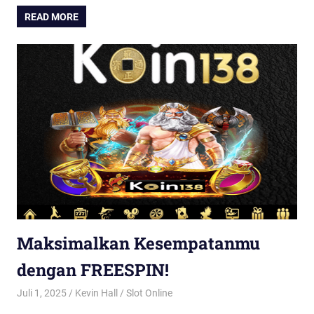
READ MORE
Maksimalkan Kesempatanmu
dengan FREESPIN!
Juli 1, 2025
Kevin Hall
Slot Online