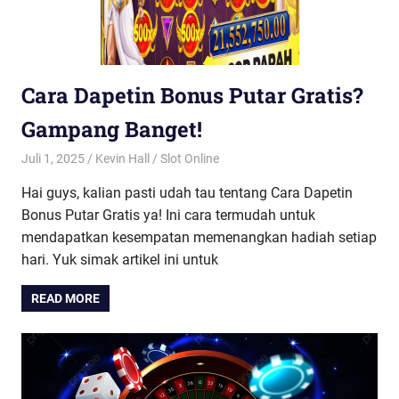
Cara Dapetin Bonus Putar Gratis?
Gampang Banget!
Juli 1, 2025
Kevin Hall
Slot Online
Hai guys, kalian pasti udah tau tentang Cara Dapetin
Bonus Putar Gratis ya! Ini cara termudah untuk
mendapatkan kesempatan memenangkan hadiah setiap
hari. Yuk simak artikel ini untuk
READ MORE