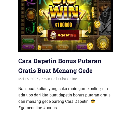
Cara Dapetin Bonus Putaran
Gratis Buat Menang Gede
Mei 15, 2026
Kevin Hall
Slot Online
Nah, buat kalian yang suka main game online, nih
ada tips dari kita buat dapetin bonus putaran gratis
dan menang gede bareng Cara Dapetin!
#gameonline #bonus