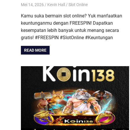
Mei 14, 2026
Kevin Hall
Slot Online
Kamu suka bermain slot online? Yuk manfaatkan
keuntunganmu dengan FREESPIN! Dapatkan
kesempatan lebih banyak untuk menang secara
gratis! #FREESPIN #SlotOnline #Keuntungan
READ MORE