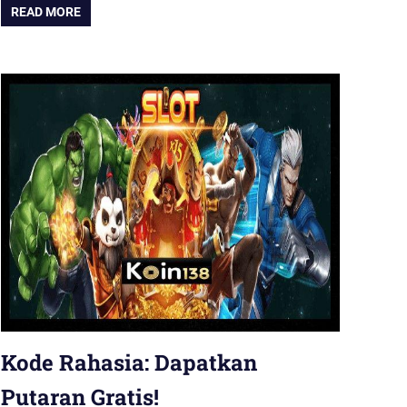
READ MORE
Kode Rahasia: Dapatkan
Putaran Gratis!