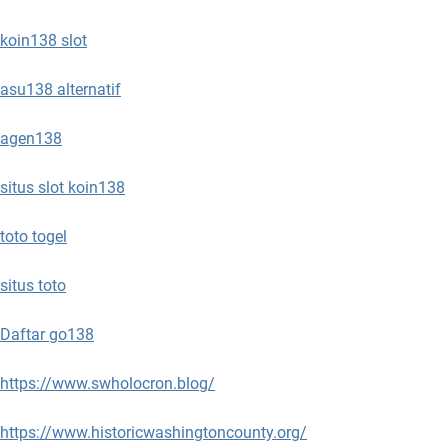
koin138 slot
asu138 alternatif
agen138
situs slot koin138
toto togel
situs toto
Daftar go138
https://www.swholocron.blog/
https://www.historicwashingtoncounty.org/