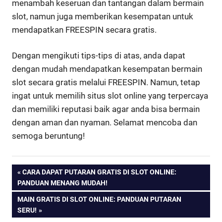
menambah keseruan dan tantangan dalam bermain
slot, namun juga memberikan kesempatan untuk
mendapatkan FREESPIN secara gratis.
Dengan mengikuti tips-tips di atas, anda dapat
dengan mudah mendapatkan kesempatan bermain
slot secara gratis melalui FREESPIN. Namun, tetap
ingat untuk memilih situs slot online yang terpercaya
dan memiliki reputasi baik agar anda bisa bermain
dengan aman dan nyaman. Selamat mencoba dan
semoga beruntung!
Navigasi
PREVIOUS
CARA DAPAT PUTARAN GRATIS DI SLOT ONLINE:
POST:
PANDUAN MENANG MUDAH!
pos
NEXT
MAIN GRATIS DI SLOT ONLINE: PANDUAN PUTARAN
POST:
SERU!