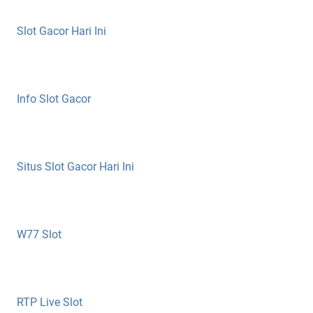
Slot Gacor Hari Ini
Info Slot Gacor
Situs Slot Gacor Hari Ini
W77 Slot
RTP Live Slot