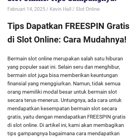
Februari 14, 2025
Kevin Hall
Slot Online
Tips Dapatkan FREESPIN Gratis
di Slot Online: Cara Mudahnya!
Bermain slot online merupakan salah satu hiburan
yang populer saat ini. Selain seru dan menghibur,
bermain slot juga bisa memberikan keuntungan
finansial yang menggiurkan. Namun, tidak semua
orang memiliki modal besar untuk bermain slot
secara terus-menerus. Untungnya, ada cara untuk
mendapatkan kesempatan bermain slot secara
gratis, yaitu dengan mendapatkan FREESPIN gratis
di slot online. Di artikel ini, kami akan membagikan
tips gampangnya bagaimana cara mendapatkan