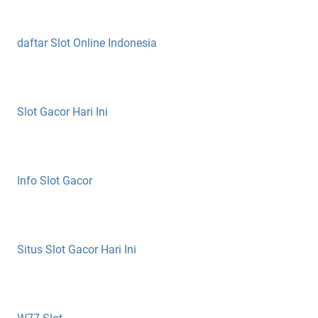
daftar Slot Online Indonesia
Slot Gacor Hari Ini
Info Slot Gacor
Situs Slot Gacor Hari Ini