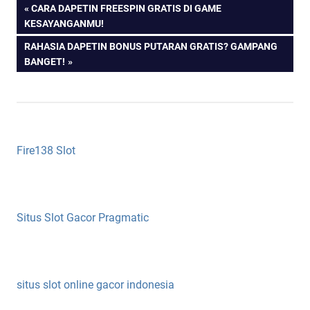
Navigasi
PREVIOUS
CARA DAPETIN FREESPIN GRATIS DI GAME
POST:
KESAYANGANMU!
pos
NEXT
RAHASIA DAPETIN BONUS PUTARAN GRATIS? GAMPANG
POST:
BANGET!
Fire138 Slot
Situs Slot Gacor Pragmatic
situs slot online gacor indonesia