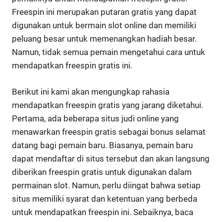
Freespin ini merupakan putaran gratis yang dapat
digunakan untuk bermain slot online dan memiliki
peluang besar untuk memenangkan hadiah besar.
Namun, tidak semua pemain mengetahui cara untuk
mendapatkan freespin gratis ini.
Berikut ini kami akan mengungkap rahasia
mendapatkan freespin gratis yang jarang diketahui.
Pertama, ada beberapa situs judi online yang
menawarkan freespin gratis sebagai bonus selamat
datang bagi pemain baru. Biasanya, pemain baru
dapat mendaftar di situs tersebut dan akan langsung
diberikan freespin gratis untuk digunakan dalam
permainan slot. Namun, perlu diingat bahwa setiap
situs memiliki syarat dan ketentuan yang berbeda
untuk mendapatkan freespin ini. Sebaiknya, baca