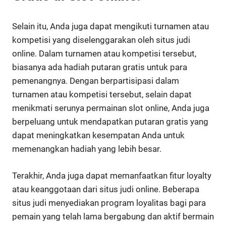
Selain itu, Anda juga dapat mengikuti turnamen atau
kompetisi yang diselenggarakan oleh situs judi
online. Dalam turnamen atau kompetisi tersebut,
biasanya ada hadiah putaran gratis untuk para
pemenangnya. Dengan berpartisipasi dalam
turnamen atau kompetisi tersebut, selain dapat
menikmati serunya permainan slot online, Anda juga
berpeluang untuk mendapatkan putaran gratis yang
dapat meningkatkan kesempatan Anda untuk
memenangkan hadiah yang lebih besar.
Terakhir, Anda juga dapat memanfaatkan fitur loyalty
atau keanggotaan dari situs judi online. Beberapa
situs judi menyediakan program loyalitas bagi para
pemain yang telah lama bergabung dan aktif bermain