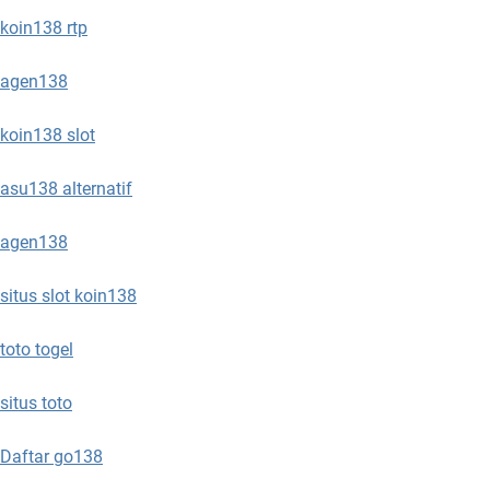
koin138 rtp
agen138
koin138 slot
asu138 alternatif
agen138
situs slot koin138
toto togel
situs toto
Daftar go138