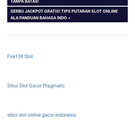
POST:
TANPA BATAS!
pos
NEXT
SERBU JACKPOT GRATIS! TIPS PUTARAN SLOT ONLINE
POST:
ALA PANDUAN BAHASA INDO
Fire138 Slot
Situs Slot Gacor Pragmatic
situs slot online gacor indonesia