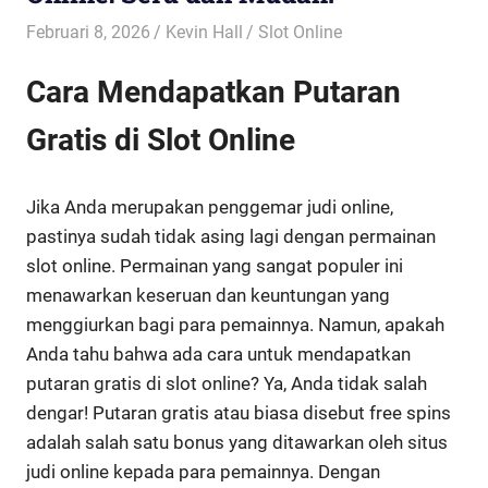
Februari 8, 2026
Kevin Hall
Slot Online
Cara Mendapatkan Putaran
Gratis di Slot Online
Jika Anda merupakan penggemar judi online,
pastinya sudah tidak asing lagi dengan permainan
slot online. Permainan yang sangat populer ini
menawarkan keseruan dan keuntungan yang
menggiurkan bagi para pemainnya. Namun, apakah
Anda tahu bahwa ada cara untuk mendapatkan
putaran gratis di slot online? Ya, Anda tidak salah
dengar! Putaran gratis atau biasa disebut free spins
adalah salah satu bonus yang ditawarkan oleh situs
judi online kepada para pemainnya. Dengan