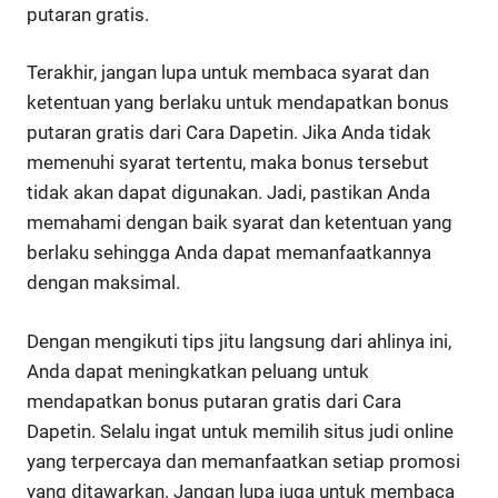
putaran gratis.
Terakhir, jangan lupa untuk membaca syarat dan
ketentuan yang berlaku untuk mendapatkan bonus
putaran gratis dari Cara Dapetin. Jika Anda tidak
memenuhi syarat tertentu, maka bonus tersebut
tidak akan dapat digunakan. Jadi, pastikan Anda
memahami dengan baik syarat dan ketentuan yang
berlaku sehingga Anda dapat memanfaatkannya
dengan maksimal.
Dengan mengikuti tips jitu langsung dari ahlinya ini,
Anda dapat meningkatkan peluang untuk
mendapatkan bonus putaran gratis dari Cara
Dapetin. Selalu ingat untuk memilih situs judi online
yang terpercaya dan memanfaatkan setiap promosi
yang ditawarkan. Jangan lupa juga untuk membaca