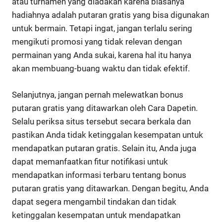
atau turnamen yang diadakan karena biasanya
hadiahnya adalah putaran gratis yang bisa digunakan
untuk bermain. Tetapi ingat, jangan terlalu sering
mengikuti promosi yang tidak relevan dengan
permainan yang Anda sukai, karena hal itu hanya
akan membuang-buang waktu dan tidak efektif.
Selanjutnya, jangan pernah melewatkan bonus
putaran gratis yang ditawarkan oleh Cara Dapetin.
Selalu periksa situs tersebut secara berkala dan
pastikan Anda tidak ketinggalan kesempatan untuk
mendapatkan putaran gratis. Selain itu, Anda juga
dapat memanfaatkan fitur notifikasi untuk
mendapatkan informasi terbaru tentang bonus
putaran gratis yang ditawarkan. Dengan begitu, Anda
dapat segera mengambil tindakan dan tidak
ketinggalan kesempatan untuk mendapatkan