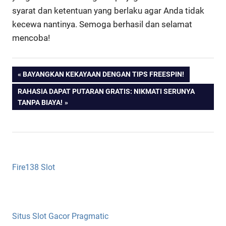
syarat dan ketentuan yang berlaku agar Anda tidak
kecewa nantinya. Semoga berhasil dan selamat
mencoba!
Navigasi
PREVIOUS
BAYANGKAN KEKAYAAN DENGAN TIPS FREESPIN!
POST:
NEXT
RAHASIA DAPAT PUTARAN GRATIS: NIKMATI SERUNYA
pos
POST:
TANPA BIAYA!
Fire138 Slot
Situs Slot Gacor Pragmatic