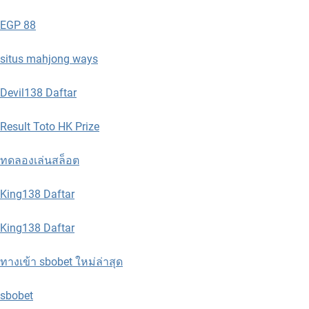
EGP 88
situs mahjong ways
Devil138 Daftar
Result Toto HK Prize
ทดลองเล่นสล็อต
King138 Daftar
King138 Daftar
ทางเข้า sbobet ใหม่ล่าสุด
sbobet