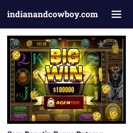
Skip
to
indianandcowboy.com
MENU
content
indianandcowboy.com