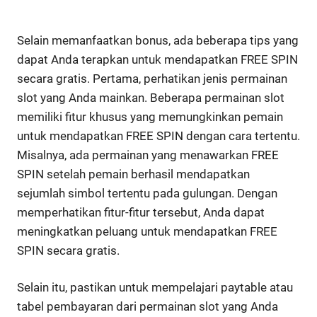
Selain memanfaatkan bonus, ada beberapa tips yang
dapat Anda terapkan untuk mendapatkan FREE SPIN
secara gratis. Pertama, perhatikan jenis permainan
slot yang Anda mainkan. Beberapa permainan slot
memiliki fitur khusus yang memungkinkan pemain
untuk mendapatkan FREE SPIN dengan cara tertentu.
Misalnya, ada permainan yang menawarkan FREE
SPIN setelah pemain berhasil mendapatkan
sejumlah simbol tertentu pada gulungan. Dengan
memperhatikan fitur-fitur tersebut, Anda dapat
meningkatkan peluang untuk mendapatkan FREE
SPIN secara gratis.
Selain itu, pastikan untuk mempelajari paytable atau
tabel pembayaran dari permainan slot yang Anda