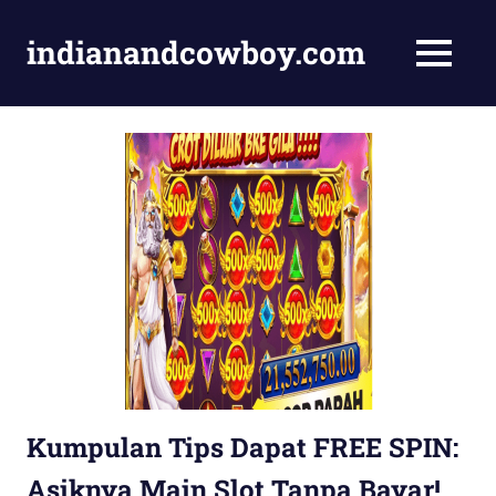
Skip
to
indianandcowboy.com
MENU
content
indianandcowboy.com
Kumpulan Tips Dapat FREE SPIN:
Asiknya Main Slot Tanpa Bayar!