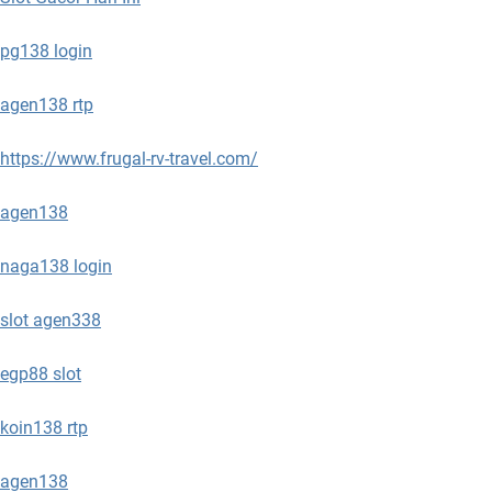
pg138 login
agen138 rtp
https://www.frugal-rv-travel.com/
agen138
naga138 login
slot agen338
egp88 slot
koin138 rtp
agen138