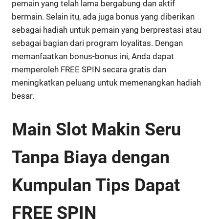
pemain yang telah lama bergabung dan aktif
bermain. Selain itu, ada juga bonus yang diberikan
sebagai hadiah untuk pemain yang berprestasi atau
sebagai bagian dari program loyalitas. Dengan
memanfaatkan bonus-bonus ini, Anda dapat
memperoleh FREE SPIN secara gratis dan
meningkatkan peluang untuk memenangkan hadiah
besar.
Main Slot Makin Seru
Tanpa Biaya dengan
Kumpulan Tips Dapat
FREE SPIN